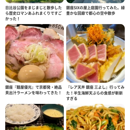
日比谷公園をまじまじと散歩した
銀座SIXの屋上庭園行ってみた。緑
ら歴史ロマンあふれまくりですご
豊かな回廊で都心の空中散歩
かった！
銀座『麺屋優光』で京都発・絶品
『レア天丼 銀座 三よし』行ってみ
貝出汁ラーメンを味わってきた！
た！半生海鮮天ぷらの食感が斬新
すぎる