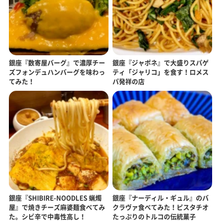
銀座『数寄屋バーグ』で濃厚チー
銀座『ジャポネ』で大盛りスパゲ
ズフォンデュハンバーグを味わっ
ティ「ジャリコ」を食す！ロメス
てみた！
パ発祥の店
銀座『SHIBIRE-NOODLES 蝋燭
銀座『ナーディル・ギュル』のバ
屋』で焼きチーズ麻婆麺食べてみ
クラヴァ食べてみた！ピスタチオ
た。シビ辛で中毒性高し！
たっぷりのトルコの伝統菓子