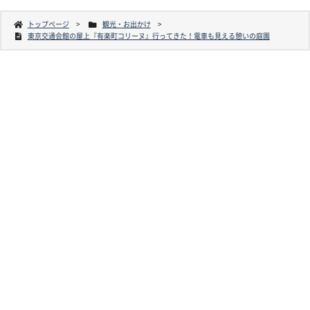
トップページ
観光・お出かけ
東京交通会館の屋上『有楽町コリーヌ』行ってきた！電車も見える憩いの庭園