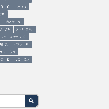
千住（1）
小岩（1）
33）
）
商店街（2）
グ（13）
ランチ（154）
天ぷら・揚げ物（14）
理（1）
パスタ（7）
カレー（22）
店（12）
パン（73）