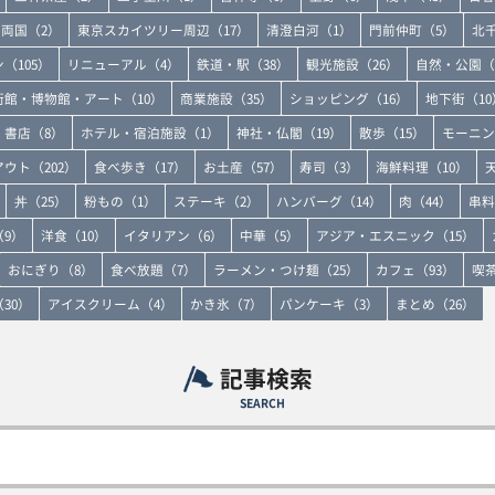
両国（2）
東京スカイツリー周辺（17）
清澄白河（1）
門前仲町（5）
北
（105）
リニューアル（4）
鉄道・駅（38）
観光施設（26）
自然・公園（
術館・博物館・アート（10）
商業施設（35）
ショッピング（16）
地下街（10
書店（8）
ホテル・宿泊施設（1）
神社・仏閣（19）
散歩（15）
モーニン
ウト（202）
食べ歩き（17）
お土産（57）
寿司（3）
海鮮料理（10）
丼（25）
粉もの（1）
ステーキ（2）
ハンバーグ（14）
肉（44）
串料
9）
洋食（10）
イタリアン（6）
中華（5）
アジア・エスニック（15）
おにぎり（8）
食べ放題（7）
ラーメン・つけ麺（25）
カフェ（93）
喫茶
30）
アイスクリーム（4）
かき氷（7）
パンケーキ（3）
まとめ（26）
記事検索
SEARCH