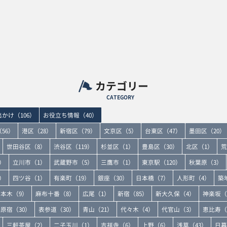
カテゴリー
CATEGORY
かけ（106）
お役立ち情報（40）
56）
港区（28）
新宿区（79）
文京区（5）
台東区（47）
墨田区（20）
世田谷区（8）
渋谷区（119）
杉並区（1）
豊島区（30）
北区（1）
荒
）
立川市（1）
武蔵野市（5）
三鷹市（1）
東京駅（120）
秋葉原（3）
）
四ツ谷（1）
有楽町（19）
銀座（30）
日本橋（7）
人形町（4）
築
本木（9）
麻布十番（8）
広尾（1）
新宿（85）
新大久保（4）
神楽坂（
原宿（30）
表参道（30）
青山（21）
代々木（4）
代官山（3）
恵比寿（
三軒茶屋（2）
二子玉川（1）
吉祥寺（6）
上野（6）
浅草（43）
日暮