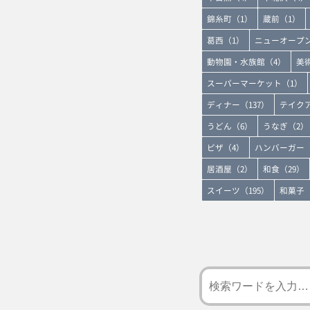
錦糸町（1）
蔵前（1）
葛西（1）
ニューオープン
動物園・水族館（4）
美
スーパーマーケット（1）
ディナー（137）
テイクア
うどん（6）
うなぎ（2）
ピザ（4）
ハンバーガー（
居酒屋（2）
和食（29）
スイーツ（195）
和菓子（