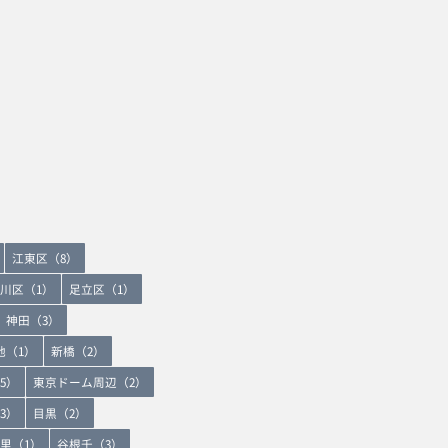
江東区（8）
川区（1）
足立区（1）
神田（3）
地（1）
新橋（2）
5）
東京ドーム周辺（2）
3）
目黒（2）
里（1）
谷根千（3）