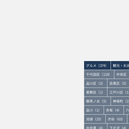
グルメ（374）
観光・お出
千代田区（119）
中央区（
品川区（2）
目黒区（5）
葛飾区（1）
江戸川区（1
御茶ノ水（5）
神保町（2
品川（1）
赤坂（4）
六
池袋（25）
渋谷（63）
中目黒（4）
下北沢（4）