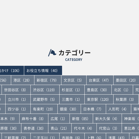
カテゴリー
CATEGORY
かけ（106）
お役立ち情報（40）
56）
港区（28）
新宿区（79）
文京区（5）
台東区（47）
墨田区（20）
世田谷区（8）
渋谷区（119）
杉並区（1）
豊島区（30）
北区（1）
荒
）
立川市（1）
武蔵野市（5）
三鷹市（1）
東京駅（120）
秋葉原（3）
）
四ツ谷（1）
有楽町（19）
銀座（30）
日本橋（7）
人形町（4）
築
本木（9）
麻布十番（8）
広尾（1）
新宿（85）
新大久保（4）
神楽坂（
原宿（30）
表参道（30）
青山（21）
代々木（4）
代官山（3）
恵比寿（
三軒茶屋（2）
二子玉川（1）
吉祥寺（6）
上野（6）
浅草（43）
日暮