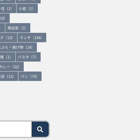
千住（1）
小岩（1）
33）
）
商店街（2）
グ（13）
ランチ（154）
天ぷら・揚げ物（14）
理（1）
パスタ（7）
カレー（22）
店（12）
パン（73）