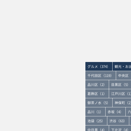
グルメ（374）
観光・お出
千代田区（119）
中央区（
品川区（2）
目黒区（5）
葛飾区（1）
江戸川区（1
御茶ノ水（5）
神保町（2
品川（1）
赤坂（4）
六
池袋（25）
渋谷（63）
中目黒（4）
下北沢（4）