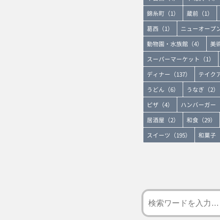
錦糸町（1）
蔵前（1）
葛西（1）
ニューオープン
動物園・水族館（4）
美
スーパーマーケット（1）
ディナー（137）
テイクア
うどん（6）
うなぎ（2）
ピザ（4）
ハンバーガー（
居酒屋（2）
和食（29）
スイーツ（195）
和菓子（