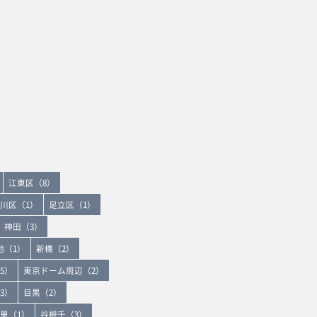
江東区（8）
川区（1）
足立区（1）
神田（3）
地（1）
新橋（2）
5）
東京ドーム周辺（2）
3）
目黒（2）
里（1）
谷根千（3）