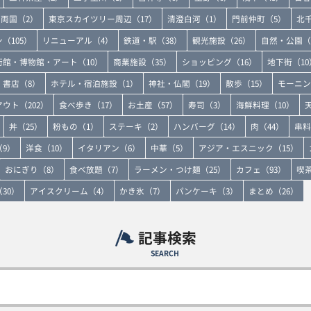
両国（2）
東京スカイツリー周辺（17）
清澄白河（1）
門前仲町（5）
北
（105）
リニューアル（4）
鉄道・駅（38）
観光施設（26）
自然・公園（
術館・博物館・アート（10）
商業施設（35）
ショッピング（16）
地下街（10
書店（8）
ホテル・宿泊施設（1）
神社・仏閣（19）
散歩（15）
モーニン
ウト（202）
食べ歩き（17）
お土産（57）
寿司（3）
海鮮料理（10）
丼（25）
粉もの（1）
ステーキ（2）
ハンバーグ（14）
肉（44）
串料
9）
洋食（10）
イタリアン（6）
中華（5）
アジア・エスニック（15）
おにぎり（8）
食べ放題（7）
ラーメン・つけ麺（25）
カフェ（93）
喫茶
30）
アイスクリーム（4）
かき氷（7）
パンケーキ（3）
まとめ（26）
記事検索
SEARCH