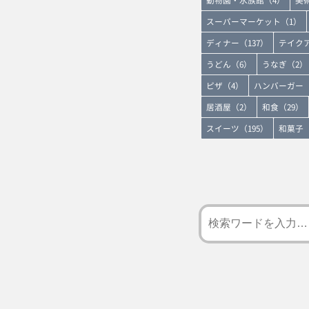
スーパーマーケット（1）
ディナー（137）
テイクア
うどん（6）
うなぎ（2）
ピザ（4）
ハンバーガー（
居酒屋（2）
和食（29）
スイーツ（195）
和菓子（