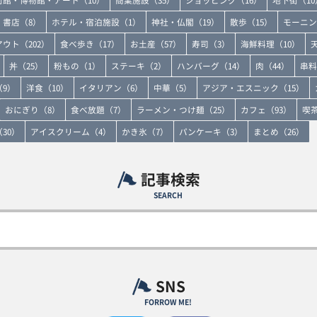
書店（8）
ホテル・宿泊施設（1）
神社・仏閣（19）
散歩（15）
モーニン
ウト（202）
食べ歩き（17）
お土産（57）
寿司（3）
海鮮料理（10）
丼（25）
粉もの（1）
ステーキ（2）
ハンバーグ（14）
肉（44）
串料
9）
洋食（10）
イタリアン（6）
中華（5）
アジア・エスニック（15）
おにぎり（8）
食べ放題（7）
ラーメン・つけ麺（25）
カフェ（93）
喫茶
30）
アイスクリーム（4）
かき氷（7）
パンケーキ（3）
まとめ（26）
記事検索
SEARCH
SNS
FORROW ME!