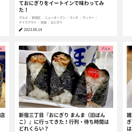
ておにぎりをイートインで味わってみ
た！
グルメ
新宿区
ニューオープン
ランチ
ディナー
テイクアウト
和食
おにぎり
2023.06.14
メ
グルメ
名店
新宿三丁目『おにぎり まんま（旧ぼん
雑
こ）』に行ってきた！行列・待ち時間は
ぎ
どれくらい？
は