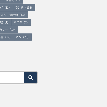
グ（13）
ランチ（154）
天ぷら・揚げ物（14）
理（1）
パスタ（7）
カレー（22）
店（12）
パン（73）