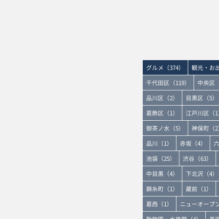
グルメ（374）
観光・お出
千代田区（119）
中央区（
品川区（2）
目黒区（5）
葛飾区（1）
江戸川区（1
御茶ノ水（5）
神保町（2
品川（1）
赤坂（4）
六
池袋（25）
渋谷（63）
中目黒（4）
下北沢（4）
錦糸町（1）
蔵前（1）
葛西（1）
ニューオープン
動物園・水族館（4）
美