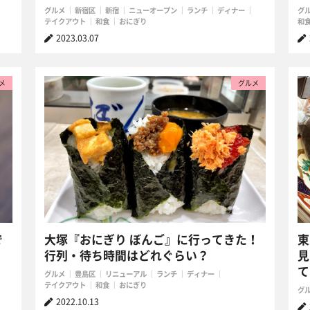
グルメ
新宿区
新宿
ニューオープン
ランチ
ディナー
グ
テイクアウト
和食
おにぎり
和
2023.03.07
メ
グルメ
で
大塚『おにぎり ぼんご』に行ってきた！
東
行列・待ち時間はどれぐらい？
見
て
グルメ
豊島区
リニューアル
ランチ
ディナー
テイクアウト
和食
おにぎり
グ
2022.10.13