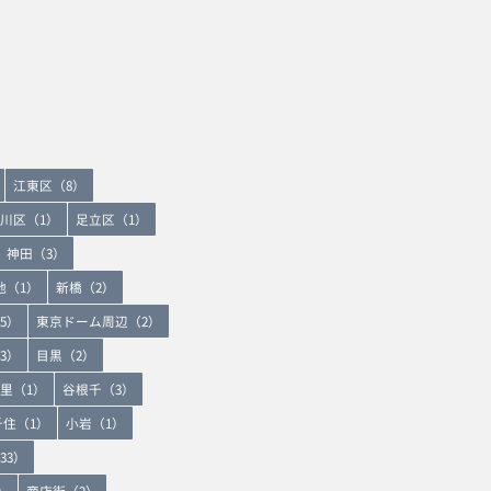
江東区（8）
川区（1）
足立区（1）
神田（3）
地（1）
新橋（2）
5）
東京ドーム周辺（2）
3）
目黒（2）
里（1）
谷根千（3）
千住（1）
小岩（1）
33）
）
商店街（2）