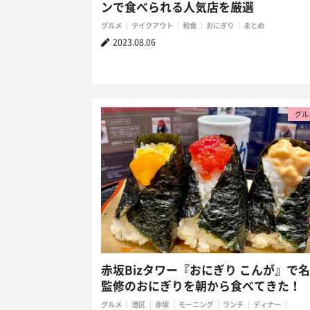
ンで食べられる人気店を厳選
グルメ
テイクアウト
和食
おにぎり
まとめ
2023.08.06
グル
赤坂Bizタワー『おにぎり こんが』で
監修のおにぎりを朝から食べてきた！
グルメ
港区
赤坂
モーニング
ランチ
ディナー