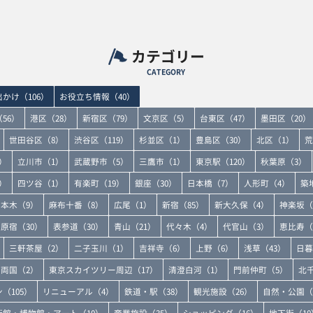
カテゴリー
CATEGORY
かけ（106）
お役立ち情報（40）
56）
港区（28）
新宿区（79）
文京区（5）
台東区（47）
墨田区（20）
世田谷区（8）
渋谷区（119）
杉並区（1）
豊島区（30）
北区（1）
荒
）
立川市（1）
武蔵野市（5）
三鷹市（1）
東京駅（120）
秋葉原（3）
）
四ツ谷（1）
有楽町（19）
銀座（30）
日本橋（7）
人形町（4）
築
本木（9）
麻布十番（8）
広尾（1）
新宿（85）
新大久保（4）
神楽坂（
原宿（30）
表参道（30）
青山（21）
代々木（4）
代官山（3）
恵比寿（
三軒茶屋（2）
二子玉川（1）
吉祥寺（6）
上野（6）
浅草（43）
日暮
両国（2）
東京スカイツリー周辺（17）
清澄白河（1）
門前仲町（5）
北
（105）
リニューアル（4）
鉄道・駅（38）
観光施設（26）
自然・公園（
術館・博物館・アート（10）
商業施設（35）
ショッピング（16）
地下街（10