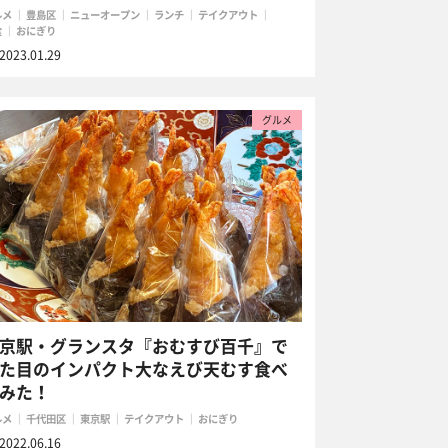
ルメ
豊島区
ニューオープン
ランチ
テイクアウト
食
おにぎり
2023.01.29
グルメ
京駅・グランスタ『おむすび百千』で
た目のインパクト大なえび天むす食べ
みた！
ルメ
千代田区
東京駅
テイクアウト
おにぎり
2022.06.16