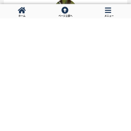
ホーム
ページ上部へ
メニュー
ツムグ
愛知県名古屋市出身。
東京都内を街巡りしながら情報発信中。
ラーメンとかガッツリ系飯が好きなのにおしゃれなカフェとか
パン屋さんとかスイーツにも目がない系男子。
さらに詳しいプロフィールを見る
東京一人旅男子とは？
プライバシーポリシー／免責事項