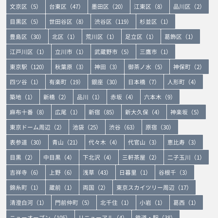
文京区（5）
台東区（47）
墨田区（20）
江東区（8）
品川区（2）
目黒区（5）
世田谷区（8）
渋谷区（119）
杉並区（1）
豊島区（30）
北区（1）
荒川区（1）
足立区（1）
葛飾区（1）
江戸川区（1）
立川市（1）
武蔵野市（5）
三鷹市（1）
東京駅（120）
秋葉原（3）
神田（3）
御茶ノ水（5）
神保町（2）
四ツ谷（1）
有楽町（19）
銀座（30）
日本橋（7）
人形町（4）
築地（1）
新橋（2）
品川（1）
赤坂（4）
六本木（9）
麻布十番（8）
広尾（1）
新宿（85）
新大久保（4）
神楽坂（5）
東京ドーム周辺（2）
池袋（25）
渋谷（63）
原宿（30）
表参道（30）
青山（21）
代々木（4）
代官山（3）
恵比寿（3）
目黒（2）
中目黒（4）
下北沢（4）
三軒茶屋（2）
二子玉川（1）
吉祥寺（6）
上野（6）
浅草（43）
日暮里（1）
谷根千（3）
錦糸町（1）
蔵前（1）
両国（2）
東京スカイツリー周辺（17）
清澄白河（1）
門前仲町（5）
北千住（1）
小岩（1）
葛西（1）
ニューオープン（105）
リニューアル（4）
鉄道・駅（38）