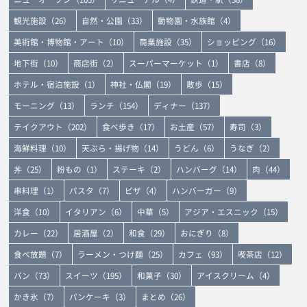
観光施設（26）
自然・公園（33）
動物園・水族館（4）
美術館・博物館・アート（10）
商業施設（35）
ショッピング（16）
地下街（10）
商店街（2）
スーパーマーケット（1）
書店（8）
ホテル・宿泊施設（1）
神社・仏閣（19）
散歩（15）
モーニング（13）
ランチ（154）
ディナー（137）
テイクアウト（202）
食べ歩き（17）
お土産（57）
寿司（3）
海鮮料理（10）
天ぷら・揚げ物（14）
うどん（6）
うなぎ（2）
丼（25）
粉もの（1）
ステーキ（2）
ハンバーグ（14）
肉（44）
串料理（1）
パスタ（7）
ピザ（4）
ハンバーガー（9）
洋食（10）
イタリアン（6）
中華（5）
アジア・エスニック（15）
カレー（22）
居酒屋（2）
和食（29）
おにぎり（8）
食べ放題（7）
ラーメン・つけ麺（25）
カフェ（93）
喫茶店（12）
パン（73）
スイーツ（195）
和菓子（30）
アイスクリーム（4）
かき氷（7）
パンケーキ（3）
まとめ（26）