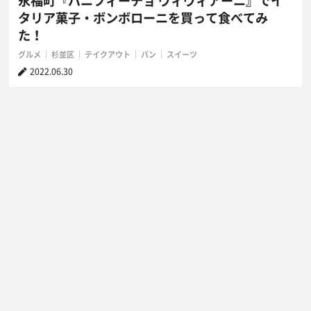
永福町『パニフィーチョ ヴィヴィアーニ』でイ
タリア菓子・ボンボローニを買って食べてみ
た！
グルメ
杉並区
テイクアウト
パン
スイーツ
2022.06.30