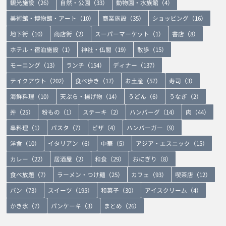
観光施設（26）
自然・公園（33）
動物園・水族館（4）
美術館・博物館・アート（10）
商業施設（35）
ショッピング（16）
地下街（10）
商店街（2）
スーパーマーケット（1）
書店（8）
ホテル・宿泊施設（1）
神社・仏閣（19）
散歩（15）
モーニング（13）
ランチ（154）
ディナー（137）
テイクアウト（202）
食べ歩き（17）
お土産（57）
寿司（3）
海鮮料理（10）
天ぷら・揚げ物（14）
うどん（6）
うなぎ（2）
丼（25）
粉もの（1）
ステーキ（2）
ハンバーグ（14）
肉（44）
串料理（1）
パスタ（7）
ピザ（4）
ハンバーガー（9）
洋食（10）
イタリアン（6）
中華（5）
アジア・エスニック（15）
カレー（22）
居酒屋（2）
和食（29）
おにぎり（8）
食べ放題（7）
ラーメン・つけ麺（25）
カフェ（93）
喫茶店（12）
パン（73）
スイーツ（195）
和菓子（30）
アイスクリーム（4）
かき氷（7）
パンケーキ（3）
まとめ（26）