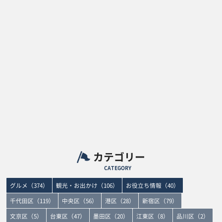
カテゴリー
CATEGORY
グルメ（374）
観光・お出かけ（106）
お役立ち情報（40）
千代田区（119）
中央区（56）
港区（28）
新宿区（79）
文京区（5）
台東区（47）
墨田区（20）
江東区（8）
品川区（2）