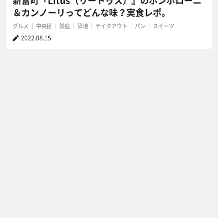
新富町『Litus（リートゥス）』のボンボローニ
＆カンノーリってどんな味？実食レポ。
グルメ
中央区
銀座
築地
テイクアウト
パン
スイーツ
2022.08.15