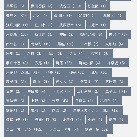
目黒区（5）
世田谷区（8）
渋谷区（119）
杉並区（1）
豊島区（30）
北区（1）
荒川区（1）
足立区（1）
葛飾区（1）
江戸川区（1）
立川市（1）
武蔵野市（5）
三鷹市（1）
東京駅（120）
秋葉原（3）
神田（3）
御茶ノ水（5）
神保町（2）
四ツ谷（1）
有楽町（19）
銀座（30）
日本橋（7）
人形町（4）
築地（1）
新橋（2）
品川（1）
赤坂（4）
六本木（9）
麻布十番（8）
広尾（1）
新宿（85）
新大久保（4）
神楽坂（5）
東京ドーム周辺（2）
池袋（25）
渋谷（63）
原宿（30）
表参道（30）
青山（21）
代々木（4）
代官山（3）
恵比寿（3）
目黒（2）
中目黒（4）
下北沢（4）
三軒茶屋（2）
二子玉川（1）
吉祥寺（6）
上野（6）
浅草（43）
日暮里（1）
谷根千（3）
錦糸町（1）
蔵前（1）
両国（2）
東京スカイツリー周辺（17）
清澄白河（1）
門前仲町（5）
北千住（1）
小岩（1）
葛西（1）
ニューオープン（105）
リニューアル（4）
鉄道・駅（38）