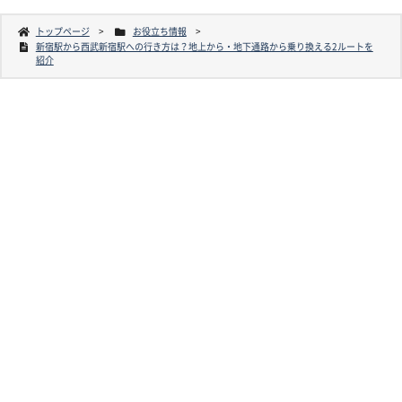
トップページ
お役立ち情報
新宿駅から西武新宿駅への行き方は？地上から・地下通路から乗り換える2ルートを
紹介