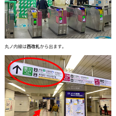
丸ノ内線は
西改札
から出ます。