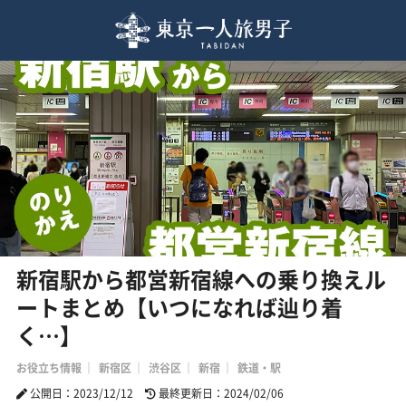
新宿駅から都営新宿線への乗り換えル
ートまとめ【いつになれば辿り着
く…】
お役立ち情報
新宿区
渋谷区
新宿
鉄道・駅
公開日：2023/12/12
最終更新日：2024/02/06