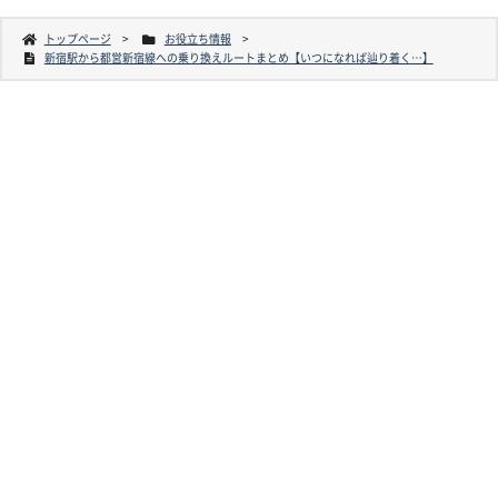
トップページ
お役立ち情報
新宿駅から都営新宿線への乗り換えルートまとめ【いつになれば辿り着く…】