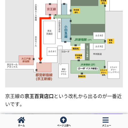
京王線の
京王百貨店口
という改札から出るのが一番近
いです。
ホーム
ページ上部へ
メニュー