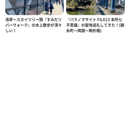
浅草〜スカイツリー間『すみだリ
『パラノマサイト FILE23 本所七
バーウォーク』の水上散歩が清々
不思議』の聖地巡礼してきた！(錦
しい！
糸町〜両国〜駒形橋)