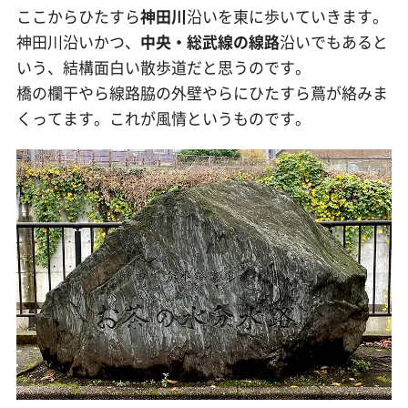
ここからひたすら
神田川
沿いを東に歩いていきます。
神田川沿いかつ、
中央・総武線の線路
沿いでもあると
いう、結構面白い散歩道だと思うのです。
橋の欄干やら線路脇の外壁やらにひたすら蔦が絡みま
くってます。これが風情というものです。