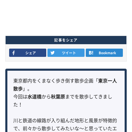
記事をシェア
シェア
ツイート
Bookmark
東京都内をくまなく歩き倒す散歩企画「
東京一人
散歩
」。
今回は
水道橋
から
秋葉原
までを散歩してきまし
た！
川と鉄道の線路が入り組んだ地形と風景が特徴的
で、前々から散歩してみたいな〜と思っていたエ