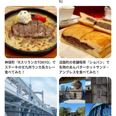
6】
神保町『RスリランカTOKYO』で
淡路町の老舗喫茶『ショパン』で
ステーキのせ九州ランカ系カレー
名物のあんバターホットサンド・
食べてみた！
アンプレスを食べてみた！