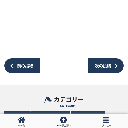
前の投稿
次の投稿
カテゴリー
CATEGORY
グルメ（374）
観光・お出かけ（106）
お役立ち情報（40）
千代田区（119）
中央区（56）
港区（28）
新宿区（79）
ホーム
ページ上部へ
メニュー