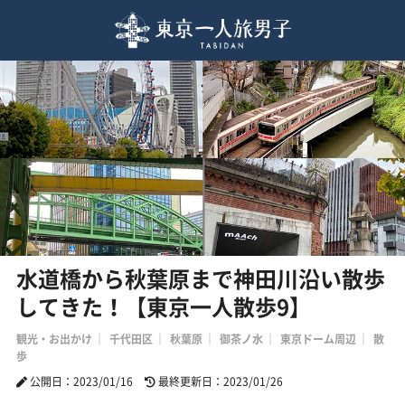
水道橋から秋葉原まで神田川沿い散歩
してきた！【東京一人散歩9】
観光・お出かけ
千代田区
秋葉原
御茶ノ水
東京ドーム周辺
散
歩
公開日：2023/01/16
最終更新日：2023/01/26