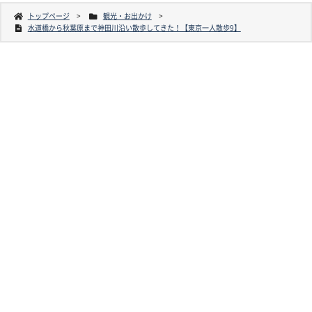
トップページ
観光・お出かけ
水道橋から秋葉原まで神田川沿い散歩してきた！【東京一人散歩9】