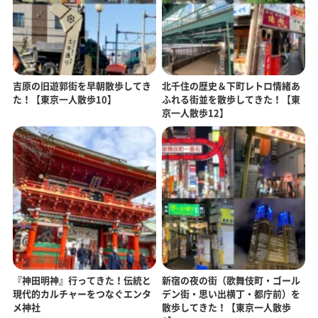
吉原の旧遊郭街を早朝散歩してき
北千住の歴史＆下町レトロ情緒あ
た！【東京一人散歩10】
ふれる街並を散歩してきた！【東
京一人散歩12】
『神田明神』行ってきた！伝統と
新宿の夜の街（歌舞伎町・ゴール
現代的カルチャーをつなぐエンタ
デン街・思い出横丁・都庁前）を
メ神社
散歩してきた！【東京一人散歩