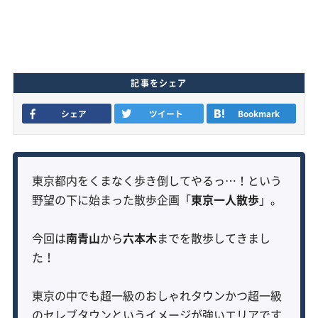
記事をシェア
シェア
ツイート
Bookmark
東京都内をくまなく歩き倒してやるっ…！という
野望の下に始まった散歩企画「
東京一人散歩
」。
今回は
南青山
から
六本木
までを散歩してきまし
た！
東京の中でも超一級のおしゃれタウンかつ超一級
のセレブタウンというイメージが強いエリアです