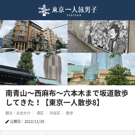
南青山〜西麻布〜六本木まで坂道散歩
してきた！【東京一人散歩8】
観光・お出かけ
港区
渋谷区
散歩
公開日：2022/11/30