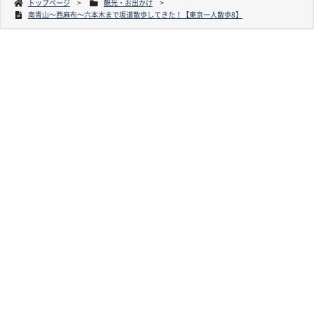
トップページ
観光・お出かけ
南青山〜西麻布〜六本木まで坂道散歩してきた！【東京一人散歩8】