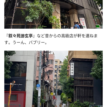
『
叙々苑游玄亭
』など昔からの高級店が軒を連ねま
す。うーん、バブリー。