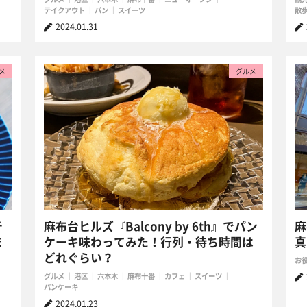
テイクアウト
パン
スイーツ
散
2024.01.31
メ
グルメ
テ
麻布台ヒルズ『Balcony by 6th』でパン
麻
ま
ケーキ味わってみた！行列・待ち時間は
真
どれぐらい？
お
グルメ
港区
六本木
麻布十番
カフェ
スイーツ
パンケーキ
2024.01.23