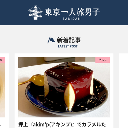
新着記事
LATEST POST
メ
グルメ
る
押上『akim’p(アキンプ)』でカラメルた