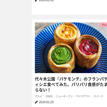
2024.02.02
グル
代々木公園『パケモンテ』のフランパ
ィシエ食べてみた。パリパリ食感がた
らない！
グルメ
渋谷区
ニューオープン
テイクアウト
スイーツ
2024.01.25