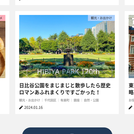
メ
観光・お出かけ
日比谷公園をまじまじと散歩したら歴史
東
ロマンあふれまくりですごかった！
略
観光・お出かけ
千代田区
有楽町
銀座
自然・公園
お
2024.01.16