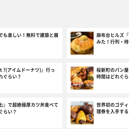
でも楽しい！無料で建築と展
麻布台ヒルズ『Ba
みた！行列・待
ut ?(アイムドーナツ)』行っ
桜新町のパン屋
れぐらい？
時間はどれぐら
七』で超絶極厚カツ丼食べて
世界初のゴディ
理券を入手する
ぐらい？