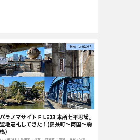
観光・お出かけ
パラノマサイト FILE23 本所七不思議』
聖地巡礼してきた！(錦糸町〜両国〜駒
橋)
光・お出かけ
墨田区
浅草
錦糸町
両国
自然・公園