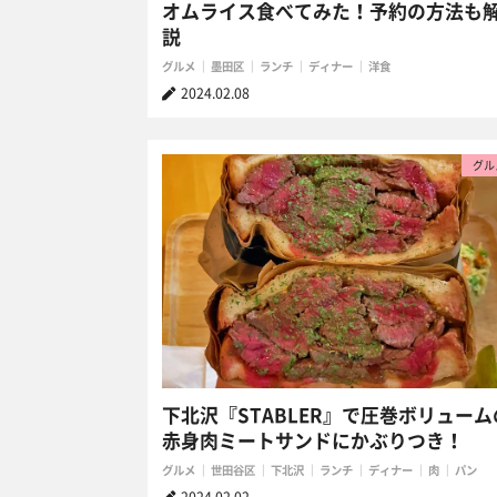
オムライス食べてみた！予約の方法も
説
グルメ
墨田区
ランチ
ディナー
洋食
2024.02.08
グル
下北沢『STABLER』で圧巻ボリューム
赤身肉ミートサンドにかぶりつき！
グルメ
世田谷区
下北沢
ランチ
ディナー
肉
パン