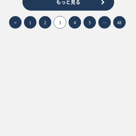
もっと見る
<
1
2
3
4
5
…
48