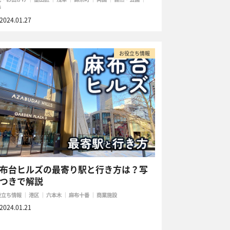
歩
2024.01.27
お役立ち情報
布台ヒルズの最寄り駅と行き方は？写
つきで解説
役立ち情報
港区
六本木
麻布十番
商業施設
2024.01.21