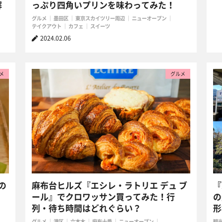
解
っぷり四角いプリンを味わってみた！
グルメ
墨田区
東京スカイツリー周辺
ニューオープン
テイクアウト
カフェ
スイーツ
2024.02.06
メ
グルメ
の
麻布台ヒルズ『エシレ・ラトリエ デュ ブ
『
ール』でクロワッサン買ってみた！行
の
列・待ち時間はどれぐらい？
形
グルメ
港区
六本木
麻布十番
ニューオープン
観