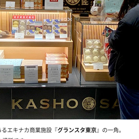
あるエキナカ商業施設『
グランスタ東京
』の一角。