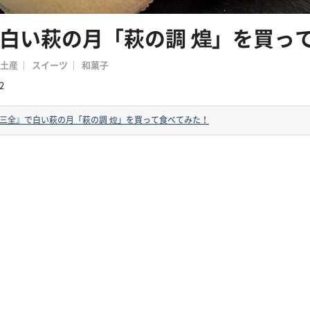
白い萩の月「萩の調 煌」を買っ
土産
スイーツ
和菓子
2
三全』で白い萩の月「萩の調 煌」を買って食べてみた！