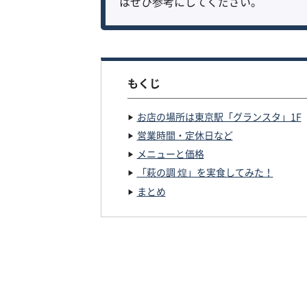
はぜひ参考にしてください。
もくじ
お店の場所は東京駅「グランスタ」1F
営業時間・定休日など
メニューと価格
「萩の調 煌」を実食してみた！
まとめ