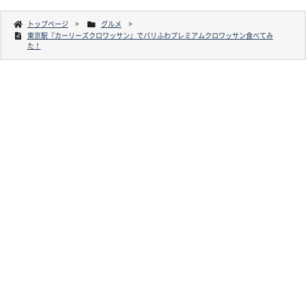
トップページ
グルメ
東京駅『カーリーズクロワッサン』でパリふわプレミアムクロワッサン食べてみ
た！