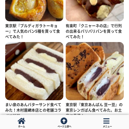
東京駅『ブルディガラトーキョ
有楽町『クニャーネの店』で行列
ー』で人気のパン5種を買って食
の出来るパリパリパンを買って食
べてみた！
べてみた！
まい泉のあんバターサンド食べて
東京駅『東京あんぱん 豆一豆』の
みた！木村屋總本店との老舗コラ
東京レンガぱん食べてみた。お土
産に最適！
ボで話題
ホーム
ページ上部へ
メニュー