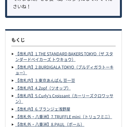
さいね！
もくじ
【改札内】1.THE STANDARD BAKERS TOKYO（ザ スタ
ンダードベイカーズ トウキョウ）
【改札内】2.BURDIGALA TOKYO（ブルディガラトーキ
ョー）
【改札内】3.東京あんぱん 豆一豆
【改札内】4.Zopf（ツオップ）
【改札内】5.Curly’s Croissant（カーリーズクロワッサ
ン）
【改札内】6.ブランジェ浅野屋
【改札外・八重洲】7.TRUFFLE mini（トリュフミニ）
【改札外・八重洲】8.PAUL（ポール）