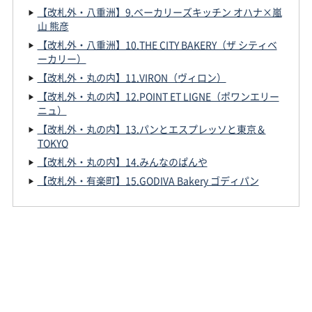
【改札外・八重洲】9.ベーカリーズキッチン オハナ×嵐
山 熊彦
【改札外・八重洲】10.THE CITY BAKERY（ザ シティベ
ーカリー）
【改札外・丸の内】11.VIRON（ヴィロン）
【改札外・丸の内】12.POINT ET LIGNE（ポワンエリー
ニュ）
【改札外・丸の内】13.パンとエスプレッソと東京＆
TOKYO
【改札外・丸の内】14.みんなのぱんや
【改札外・有楽町】15.GODIVA Bakery ゴディパン