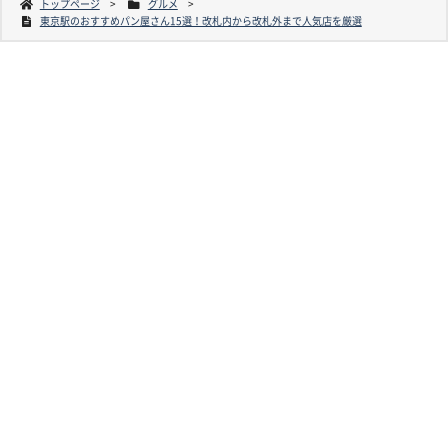
トップページ
グルメ
東京駅のおすすめパン屋さん15選！改札内から改札外まで人気店を厳選