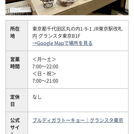
所在
東京都千代田区丸の内1-9-1 JR東京駅改札
地
内 グランスタ東京B1F
→Google Mapで場所を見る
営業
＜月〜土＞
時間
7:00〜22:00
＜日・祝＞
7:00〜21:00
定休
なし
日
公式
ブルディガラトーキョー｜グランスタ東京
サイ