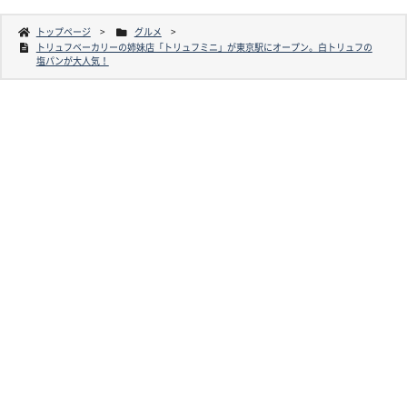
トップページ
グルメ
トリュフベーカリーの姉妹店「トリュフミニ」が東京駅にオープン。白トリュフの
塩パンが大人気！