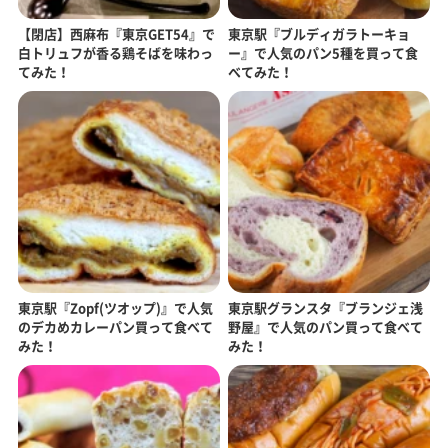
【閉店】西麻布『東京GET54』で
東京駅『ブルディガラトーキョ
白トリュフが香る鶏そばを味わっ
ー』で人気のパン5種を買って食
てみた！
べてみた！
東京駅『Zopf(ツオップ)』で人気
東京駅グランスタ『ブランジェ浅
のデカめカレーパン買って食べて
野屋』で人気のパン買って食べて
みた！
みた！