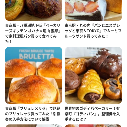
東京駅・八重洲地下街『ベーカリ
東京駅・丸の内『パンとエスプレ
ーズキッチン オハナ×嵐山 熊彦』
ッソと東京＆TOKYO』でムーとフ
で京料理風パン買って食べてみ
ルーツサンド買ってみた！
た！
東京駅『ブリュレメリゼ』で話題
世界初のゴディバベーカリー！有
のブリュレッタ買ってみた！引換
楽町『ゴディパン』。整理券を入
券の入手方法について解説
手するには？