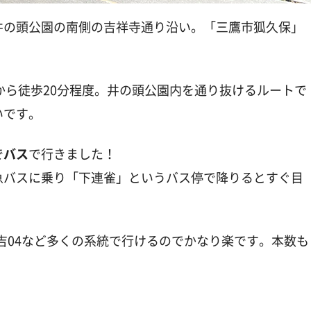
井の頭公園の南側の吉祥寺通り沿い。「三鷹市狐久保」
から徒歩20分程度。井の頭公園内を通り抜けるルートで
いです。
で
バス
で行きました！
急バスに乗り「下連雀」というバス停で降りるとすぐ目
、吉04など多くの系統で行けるのでかなり楽です。本数も