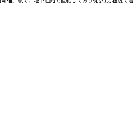
西新宿
」駅で、地下通路で直結しており徒歩1分程度で着