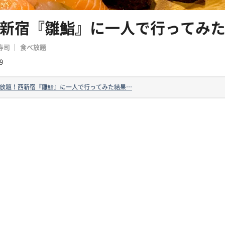
新宿『雛鮨』に一人で行ってみ
寿司
食べ放題
9
放題！西新宿『雛鮨』に一人で行ってみた結果…