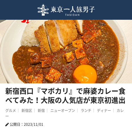
新宿西口『マボカリ』で麻婆カレー食
べてみた！大阪の人気店が東京初進出
グルメ
新宿区
新宿
ニューオープン
ランチ
ディナー
カレ
ー
公開日：2023/11/01