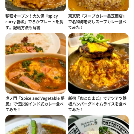
移転オープン！大久保『spicy
東京駅『スープカレー奥芝商店』
curry 魯珈』でろかプレートを食
で名物海老だしスープカレー食べ
てみた！
す。記帳方法も解説
虎ノ門『Spice and Vegetable 夢
新宿『肉とたまご』でアツアツ鉄
民』で伝説的インド式カレー食べ
板ハンバーグ×オムライスを食べ
てみた！
てみた！