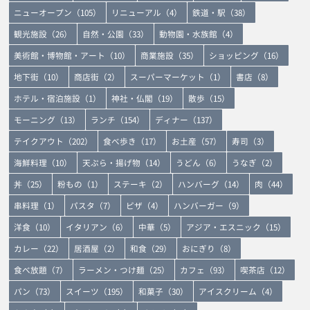
ニューオープン（105）
リニューアル（4）
鉄道・駅（38）
観光施設（26）
自然・公園（33）
動物園・水族館（4）
美術館・博物館・アート（10）
商業施設（35）
ショッピング（16）
地下街（10）
商店街（2）
スーパーマーケット（1）
書店（8）
ホテル・宿泊施設（1）
神社・仏閣（19）
散歩（15）
モーニング（13）
ランチ（154）
ディナー（137）
テイクアウト（202）
食べ歩き（17）
お土産（57）
寿司（3）
海鮮料理（10）
天ぷら・揚げ物（14）
うどん（6）
うなぎ（2）
丼（25）
粉もの（1）
ステーキ（2）
ハンバーグ（14）
肉（44）
串料理（1）
パスタ（7）
ピザ（4）
ハンバーガー（9）
洋食（10）
イタリアン（6）
中華（5）
アジア・エスニック（15）
カレー（22）
居酒屋（2）
和食（29）
おにぎり（8）
食べ放題（7）
ラーメン・つけ麺（25）
カフェ（93）
喫茶店（12）
パン（73）
スイーツ（195）
和菓子（30）
アイスクリーム（4）