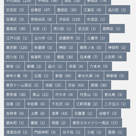
千代田区（119）
中央区（56）
港区（28）
新宿区（79）
文京区（5）
台東区（47）
墨田区（20）
江東区（8）
品川区（2）
目黒区（5）
世田谷区（8）
渋谷区（119）
杉並区（1）
豊島区（30）
北区（1）
荒川区（1）
足立区（1）
葛飾区（1）
江戸川区（1）
立川市（1）
武蔵野市（5）
三鷹市（1）
東京駅（120）
秋葉原（3）
神田（3）
御茶ノ水（5）
神保町（2）
四ツ谷（1）
有楽町（19）
銀座（30）
日本橋（7）
人形町（4）
築地（1）
新橋（2）
品川（1）
赤坂（4）
六本木（9）
麻布十番（8）
広尾（1）
新宿（85）
新大久保（4）
神楽坂（5）
東京ドーム周辺（2）
池袋（25）
渋谷（63）
原宿（30）
表参道（30）
青山（21）
代々木（4）
代官山（3）
恵比寿（3）
目黒（2）
中目黒（4）
下北沢（4）
三軒茶屋（2）
二子玉川（1）
吉祥寺（6）
上野（6）
浅草（43）
日暮里（1）
谷根千（3）
錦糸町（1）
蔵前（1）
両国（2）
東京スカイツリー周辺（17）
清澄白河（1）
門前仲町（5）
北千住（1）
小岩（1）
葛西（1）