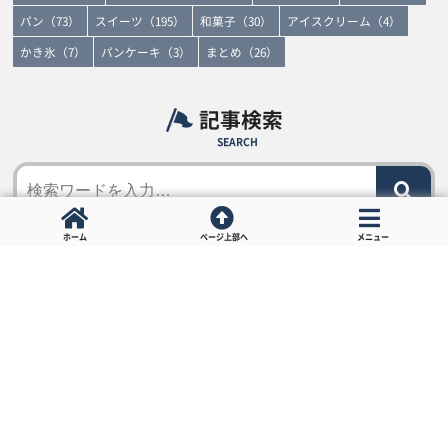
パン（73）
スイーツ（195）
和菓子（30）
アイスクリーム（4）
かき氷（7）
パンケーキ（3）
まとめ（26）
記事検索
SEARCH
ホーム
ページ上部へ
メニュー
SNS
FORROW ME!
著者紹介