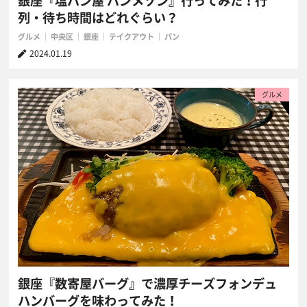
銀座『塩パン屋 パンメゾン』行ってみた！行
列・待ち時間はどれぐらい？
グルメ
中央区
銀座
テイクアウト
パン
2024.01.19
グルメ
銀座『数寄屋バーグ』で濃厚チーズフォンデュ
ハンバーグを味わってみた！