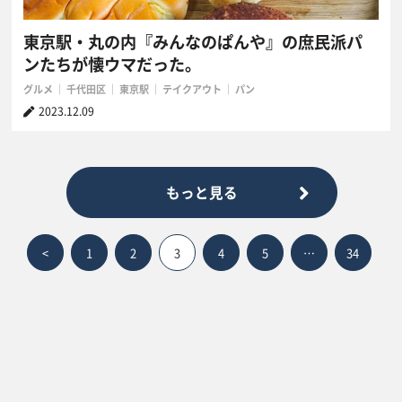
東京駅・丸の内『みんなのぱんや』の庶民派パ
ンたちが懐ウマだった。
グルメ
千代田区
東京駅
テイクアウト
パン
2023.12.09
もっと見る
<
1
2
3
4
5
…
34