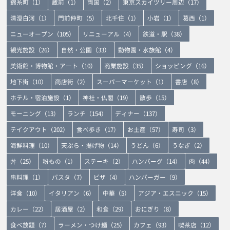
錦糸町（1）
蔵前（1）
両国（2）
東京スカイツリー周辺（17）
清澄白河（1）
門前仲町（5）
北千住（1）
小岩（1）
葛西（1）
ニューオープン（105）
リニューアル（4）
鉄道・駅（38）
観光施設（26）
自然・公園（33）
動物園・水族館（4）
美術館・博物館・アート（10）
商業施設（35）
ショッピング（16）
地下街（10）
商店街（2）
スーパーマーケット（1）
書店（8）
ホテル・宿泊施設（1）
神社・仏閣（19）
散歩（15）
モーニング（13）
ランチ（154）
ディナー（137）
テイクアウト（202）
食べ歩き（17）
お土産（57）
寿司（3）
海鮮料理（10）
天ぷら・揚げ物（14）
うどん（6）
うなぎ（2）
丼（25）
粉もの（1）
ステーキ（2）
ハンバーグ（14）
肉（44）
串料理（1）
パスタ（7）
ピザ（4）
ハンバーガー（9）
洋食（10）
イタリアン（6）
中華（5）
アジア・エスニック（15）
カレー（22）
居酒屋（2）
和食（29）
おにぎり（8）
食べ放題（7）
ラーメン・つけ麺（25）
カフェ（93）
喫茶店（12）