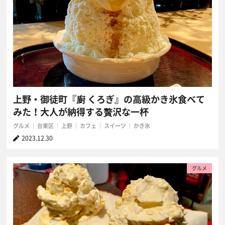
上野・御徒町『廚 くろぎ』の高級かき氷食べて
みた！大人が納得する贅沢な一杯
グルメ
台東区
上野
カフェ
スイーツ
かき氷
2023.12.30
グルメ