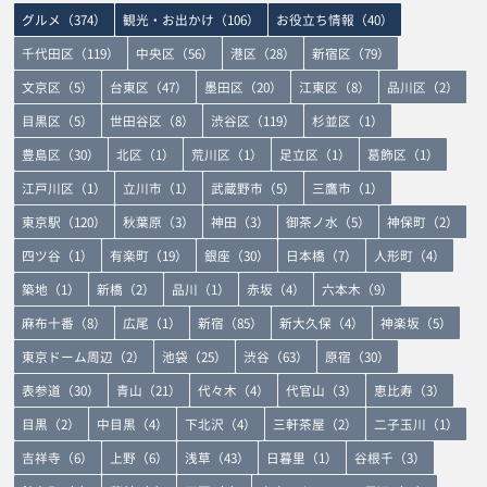
グルメ（374）
観光・お出かけ（106）
お役立ち情報（40）
千代田区（119）
中央区（56）
港区（28）
新宿区（79）
文京区（5）
台東区（47）
墨田区（20）
江東区（8）
品川区（2）
目黒区（5）
世田谷区（8）
渋谷区（119）
杉並区（1）
豊島区（30）
北区（1）
荒川区（1）
足立区（1）
葛飾区（1）
江戸川区（1）
立川市（1）
武蔵野市（5）
三鷹市（1）
東京駅（120）
秋葉原（3）
神田（3）
御茶ノ水（5）
神保町（2）
四ツ谷（1）
有楽町（19）
銀座（30）
日本橋（7）
人形町（4）
築地（1）
新橋（2）
品川（1）
赤坂（4）
六本木（9）
麻布十番（8）
広尾（1）
新宿（85）
新大久保（4）
神楽坂（5）
東京ドーム周辺（2）
池袋（25）
渋谷（63）
原宿（30）
表参道（30）
青山（21）
代々木（4）
代官山（3）
恵比寿（3）
目黒（2）
中目黒（4）
下北沢（4）
三軒茶屋（2）
二子玉川（1）
吉祥寺（6）
上野（6）
浅草（43）
日暮里（1）
谷根千（3）