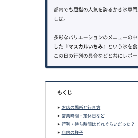
都内でも屈指の人気を誇るかき氷専門
しば。
多彩なバリエーションのメニューの中
した『
マスカルいちみ
』という氷を食
この日の行列の具合などと共にレポー
もくじ
お店の場所と行き方
営業時間・定休日など
行列・待ち時間はどれぐらいだった？
店内の様子