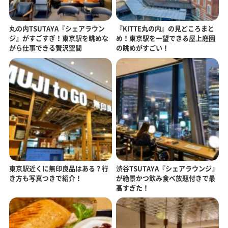
丸の内TSUTAYA『シェアラウン
『KITTE丸の内』の見どころまと
ジ』がすごすぎ！東京駅を眺めな
め！東京駅を一望できる屋上庭園
がら仕事できる贅沢空間
の眺めがすごい！
東京駅近くに無印良品はある？行
渋谷TSUTAYA『シェアラウンジ』
き方も写真つきで紹介！
が絶景かつ飲み食べ放題付きで最
高すぎた！