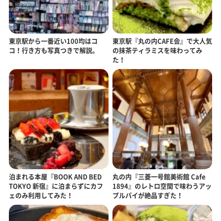
東京駅から一番近い100均はコ
東京駅『丸の内CAFE会』で大人気
コ！行き方も写真つきで解説。
の抹茶ティラミスを味わってみ
た！
泊まれる本屋『BOOK AND BED
丸の内『三菱一号館美術館 Cafe
TOKYO 新宿』に泊まらずにカフ
1894』のレトロ空間で味わうアッ
ェのみ利用してみた！
プルパイが絶品すぎた！