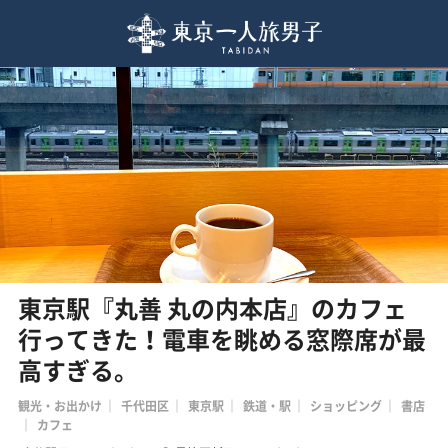
東京駅『丸善 丸の内本店』のカフェ
行ってきた！電車を眺める窓際席が最
高すぎる。
観光・お出かけ
千代田区
東京駅
鉄道・駅
ショッピング
書店
カフェ