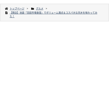
トップページ
グルメ
【閉店】池袋『羽田市場食堂』でボリューム満点＆コスパ大な天丼を味わってみ
た！