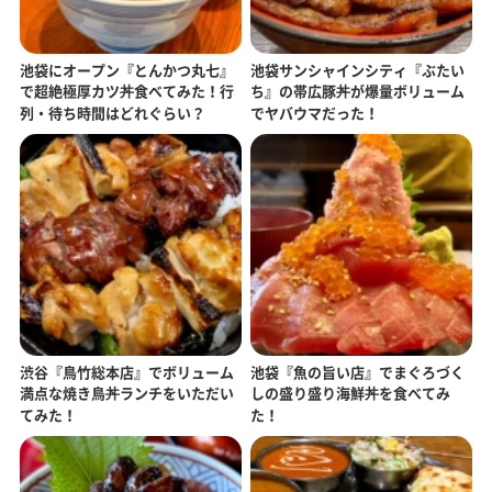
池袋にオープン『とんかつ丸七』
池袋サンシャインシティ『ぶたい
で超絶極厚カツ丼食べてみた！行
ち』の帯広豚丼が爆量ボリューム
列・待ち時間はどれぐらい？
でヤバウマだった！
渋谷『鳥竹総本店』でボリューム
池袋『魚の旨い店』でまぐろづく
満点な焼き鳥丼ランチをいただい
しの盛り盛り海鮮丼を食べてみ
てみた！
た！