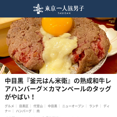
中目黒『釜元はん米衛』の熟成和牛レ
アハンバーグ×カマンベールのタッグ
がやばい！
グルメ
目黒区
代官山
中目黒
ニューオープン
ランチ
ディ
ナー
ハンバーグ
肉