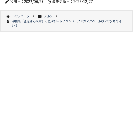
公開日：2022/06/27
最終更新日：2023/12/27
トップページ
グルメ
中目黒『釜元はん米衛』の熟成和牛レアハンバーグ×カマンベールのタッグがやば
い！