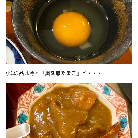
小鉢2品は今回『
奥久慈たまご
』と・・・