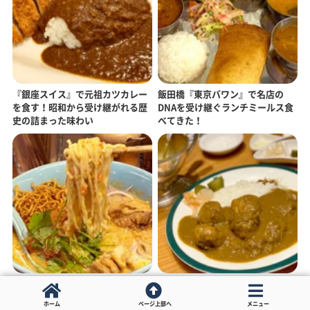
『銀座スイス』で元祖カツカレー
飯田橋『東京バワン』で名店の
を食す！昭和から受け継がれる歴
DNAを受け継ぐランチミールス食
史の詰まった味わい
べてきた！
東京駅『ヌードルハウスランドリ
『新宿中村屋 Manna（マンナ）』
ー』でカオソーイ食べてきた。ガ
で90年の歴史を誇るインドカレー
ホーム
ページ上部へ
メニュー
ッツリ辛くて汗だく確定！
を堪能してきた！