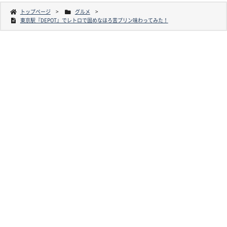
トップページ
グルメ
東京駅『DEPOT』でレトロで固めなほろ苦プリン味わってみた！