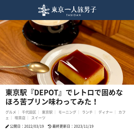
東京駅『DEPOT』でレトロで固めな
ほろ苦プリン味わってみた！
グルメ
千代田区
東京駅
モーニング
ランチ
ディナー
カフ
ェ
喫茶店
スイーツ
公開日：2022/03/19
最終更新日：2023/11/19