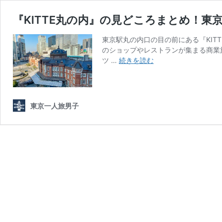
『KITTE丸の内』の見どころまとめ！
東京駅丸の内口の目の前にある『KIT
のショップやレストランが集まる商業
『KITTE
ツ …
続きを読む
丸
の
内』
の
東京一人旅男子
見
ど
こ
ろ
ま
と
め！
東
京
駅
を